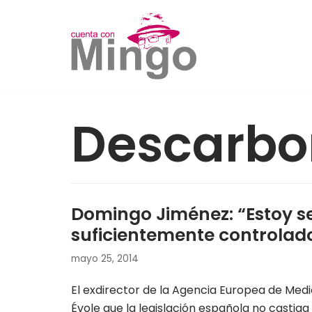
Saltar
al
contenido
Descarbo
Domingo Jiménez: “Estoy s
suficientemente controlad
mayo 25, 2014
El exdirector de la Agencia Europea de Med
Évole que la legislación española no castiga