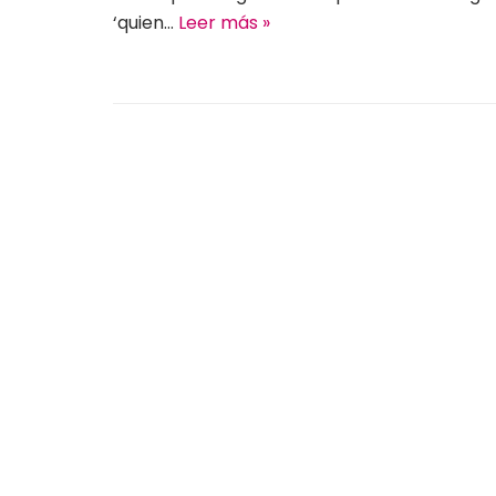
‘quien…
Leer más »