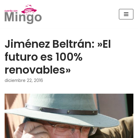
Saltar
al
contenido
Jiménez Beltrán: »El
futuro es 100%
renovables»
diciembre 22, 2016